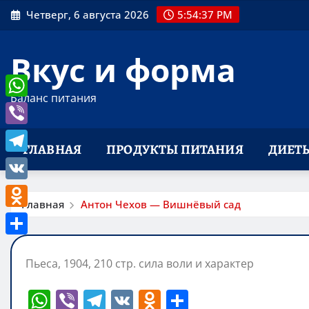
Перейти
Четверг, 6 августа 2026
5:54:38 PM
к
содержимому
Вкус и форма
Баланс питания
WhatsApp
Viber
ГЛАВНАЯ
ПРОДУКТЫ ПИТАНИЯ
ДИЕТ
Telegram
VK
Главная
Антон Чехов — Вишнёвый сад
Odnoklassniki
Отправить
Пьеса, 1904, 210 стр. сила воли и характер
W
Vi
T
V
O
О