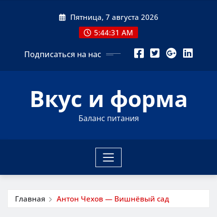
Перейти
Пятница, 7 августа 2026
к
содержимому
5:44:32 AM
Подписаться на нас
Вкус и форма
Баланс питания
Главная
Антон Чехов — Вишнёвый сад