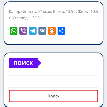
Калорийность: 47 ккал, Белки: 13.9 г, Жиры: 10.5
г, Углеводы: 35.5 г
W
Vi
T
V
O
О
h
b
el
K
d
т
at
er
e
n
п
s
gr
o
р
A
a
kl
а
ПОИСК
p
m
a
в
p
ss
и
ni
т
ki
ь
Поиск