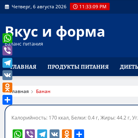
Перейти
Четверг, 6 августа 2026
11:33:10 PM
к
содержимому
Вкус и форма
Баланс питания
WhatsApp
Viber
ГЛАВНАЯ
ПРОДУКТЫ ПИТАНИЯ
ДИЕТ
Telegram
VK
Главная
Банан
Odnoklassniki
Отправить
Калорийность: 170 ккал, Белки: 0.4 г, Жиры: 44.2 г, Уг
W
Vi
T
V
O
О