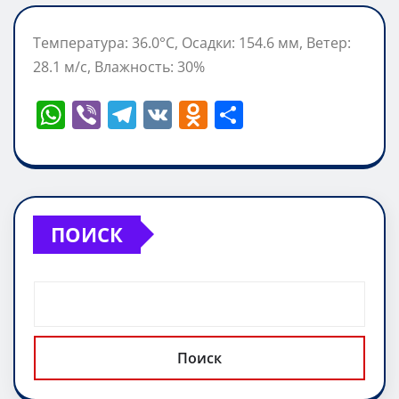
Температура: 36.0°C, Осадки: 154.6 мм, Ветер:
28.1 м/с, Влажность: 30%
W
Vi
T
V
O
О
h
b
el
K
d
т
at
er
e
n
п
s
gr
o
р
A
a
kl
а
ПОИСК
p
m
a
в
p
ss
и
ni
т
ki
ь
Поиск