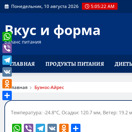
Перейти
Понедельник, 10 августа 2026
5:05:23 AM
к
содержимому
Вкус и форма
Баланс питания
WhatsApp
Viber
ГЛАВНАЯ
ПРОДУКТЫ ПИТАНИЯ
ДИЕТ
Telegram
VK
Главная
Буэнос-Айрес
Odnoklassniki
Отправить
Температура: -24.8°C, Осадки: 120.7 мм, Ветер: 19.2 
W
Vi
T
V
O
О