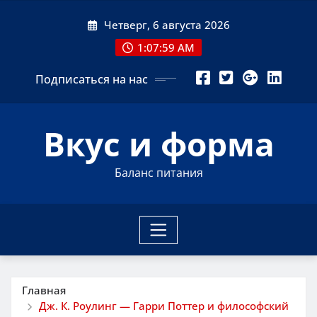
Перейти
Четверг, 6 августа 2026
к
содержимому
1:08:00 AM
Подписаться на нас
Вкус и форма
Баланс питания
Главная
Дж. К. Роулинг — Гарри Поттер и философский