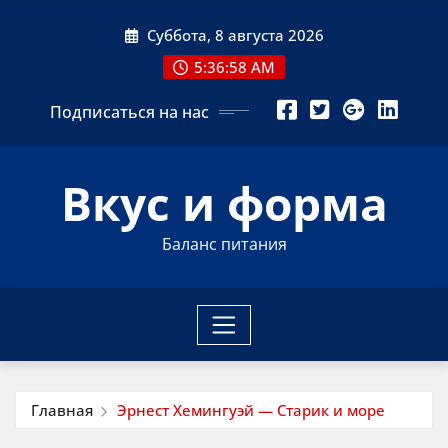
Перейти
Суббота, 8 августа 2026
к
содержимому
5:36:59 AM
Подписаться на нас
Вкус и форма
Баланс питания
Главная
Эрнест Хемингуэй — Старик и море