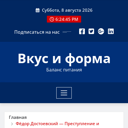
Перейти
Суббота, 8 августа 2026
к
содержимому
6:24:46 PM
Подписаться на нас
Вкус и форма
Баланс питания
Главная
Фёдор Достоевский — Преступление и