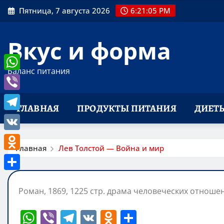
Перейти
Пятница, 7 августа 2026
6:21:06 PM
к
содержимому
Вкус и форма
Баланс питания
WhatsApp
Viber
ГЛАВНАЯ
ПРОДУКТЫ ПИТАНИЯ
ДИЕТ
Telegram
VK
Главная
Лев Толстой — Война и мир
Odnoklassniki
Отправить
Роман, 1869, 1225 стр. драма человеческих отноше
W
Vi
T
V
O
О