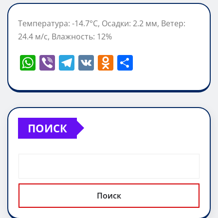
Температура: -14.7°C, Осадки: 2.2 мм, Ветер:
24.4 м/с, Влажность: 12%
W
Vi
T
V
O
О
h
b
el
K
d
т
at
er
e
n
п
s
gr
o
р
A
a
kl
а
ПОИСК
p
m
a
в
p
ss
и
ni
т
ki
ь
Поиск