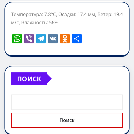
Температура: 7.8°C, Осадки: 17.4 мм, Ветер: 19.4
м/с, Влажность: 56%
W
Vi
T
V
O
О
h
b
el
K
d
т
at
er
e
n
п
s
gr
o
р
A
a
kl
а
ПОИСК
p
m
a
в
p
ss
и
ni
т
ki
ь
Поиск