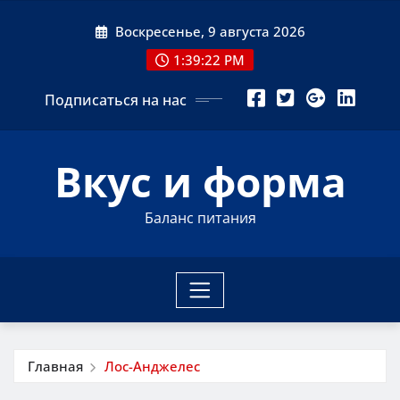
Перейти
Воскресенье, 9 августа 2026
к
содержимому
1:39:23 PM
Подписаться на нас
Вкус и форма
Баланс питания
Главная
Лос-Анджелес