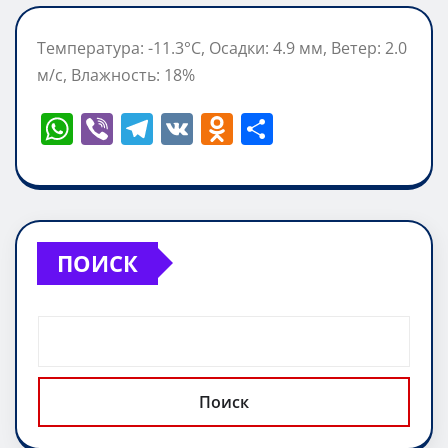
Температура: -11.3°C, Осадки: 4.9 мм, Ветер: 2.0
м/с, Влажность: 18%
W
Vi
T
V
O
О
h
b
el
K
d
т
at
er
e
n
п
s
gr
o
р
A
a
kl
а
ПОИСК
p
m
a
в
p
ss
и
ni
т
ki
ь
Поиск