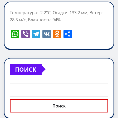
Температура: -2.2°C, Осадки: 133.2 мм, Ветер:
28.5 м/с, Влажность: 94%
W
Vi
T
V
O
О
h
b
el
K
d
т
at
er
e
n
п
s
gr
o
р
A
a
kl
а
ПОИСК
p
m
a
в
p
ss
и
ni
т
ki
ь
Поиск