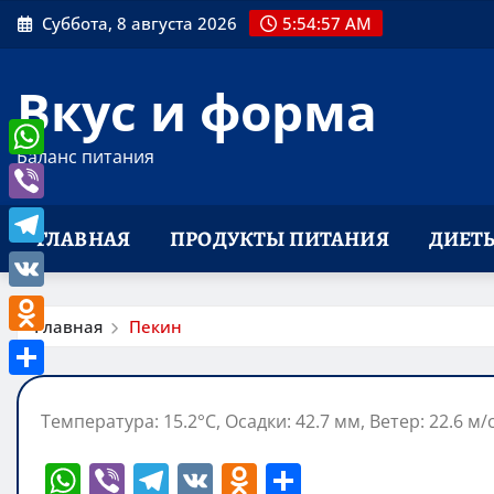
Перейти
Суббота, 8 августа 2026
5:54:58 AM
к
содержимому
Вкус и форма
Баланс питания
WhatsApp
Viber
ГЛАВНАЯ
ПРОДУКТЫ ПИТАНИЯ
ДИЕТ
Telegram
VK
Главная
Пекин
Odnoklassniki
Отправить
Температура: 15.2°C, Осадки: 42.7 мм, Ветер: 22.6 м/
W
Vi
T
V
O
О