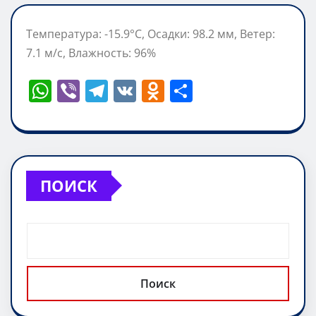
Температура: -15.9°C, Осадки: 98.2 мм, Ветер:
7.1 м/с, Влажность: 96%
W
Vi
T
V
O
О
h
b
el
K
d
т
at
er
e
n
п
s
gr
o
р
A
a
kl
а
ПОИСК
p
m
a
в
p
ss
и
ni
т
ki
ь
Поиск