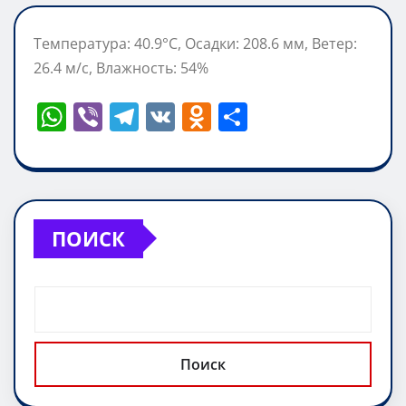
Температура: 40.9°C, Осадки: 208.6 мм, Ветер:
26.4 м/с, Влажность: 54%
W
Vi
T
V
O
О
h
b
el
K
d
т
at
er
e
n
п
s
gr
o
р
A
a
kl
а
ПОИСК
p
m
a
в
p
ss
и
ni
т
ki
ь
Поиск