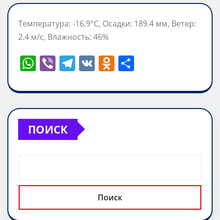
Температура: -16.9°C, Осадки: 189.4 мм, Ветер:
2.4 м/с, Влажность: 46%
W
Vi
T
V
O
О
h
b
el
K
d
т
at
er
e
n
п
s
gr
o
р
A
a
kl
а
ПОИСК
p
m
a
в
p
ss
и
ni
т
ki
ь
Поиск