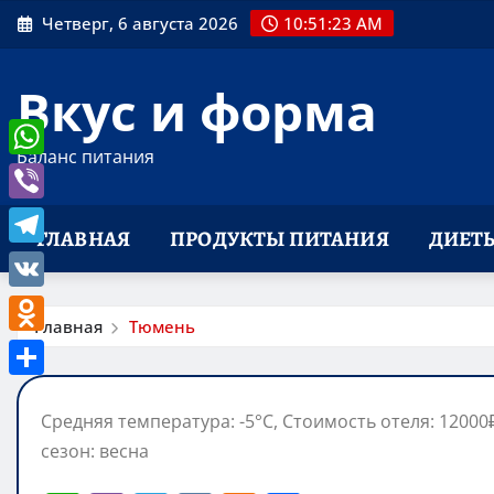
Перейти
Четверг, 6 августа 2026
10:51:24 AM
к
содержимому
Вкус и форма
Баланс питания
WhatsApp
Viber
ГЛАВНАЯ
ПРОДУКТЫ ПИТАНИЯ
ДИЕТ
Telegram
VK
Главная
Тюмень
Odnoklassniki
Отправить
Средняя температура: -5°C, Стоимость отеля: 1200
сезон: весна