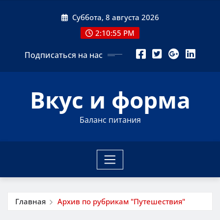
Перейти
Суббота, 8 августа 2026
к
содержимому
2:10:57 PM
Подписаться на нас
Вкус и форма
Баланс питания
Главная
Архив по рубрикам "Путешествия"