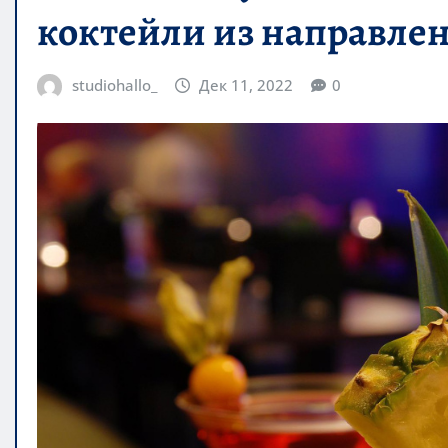
коктейли из направле
studiohallo_
Дек 11, 2022
0