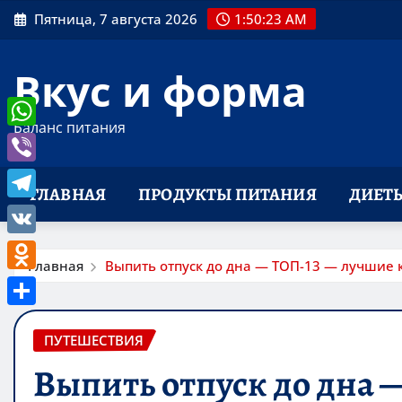
Перейти
Пятница, 7 августа 2026
1:50:24 AM
к
содержимому
Вкус и форма
Баланс питания
WhatsApp
Viber
ГЛАВНАЯ
ПРОДУКТЫ ПИТАНИЯ
ДИЕТ
Telegram
VK
Главная
Выпить отпуск до дна — ТОП-13 — лучшие 
Odnoklassniki
Отправить
ПУТЕШЕСТВИЯ
Выпить отпуск до дна 