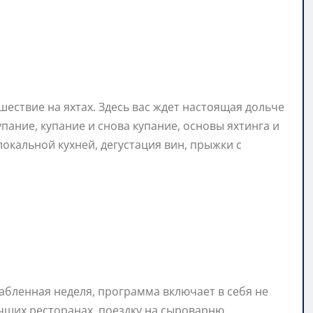
ествие на яхтах. Здесь вас ждет настоящая дольче
упание, купание и снова купание, основы яхтинга и
локальной кухней, дегустация вин, прыжки с
лабленная неделя, программа включает в себя не
учших ресторанах, поездку на сыроварню,