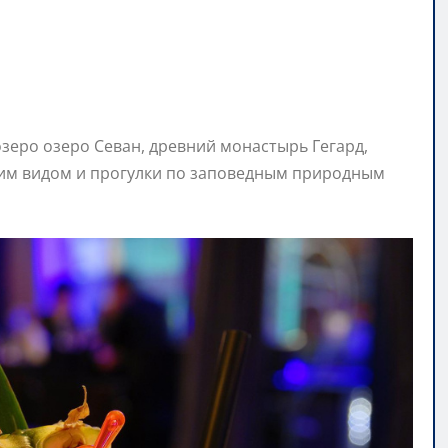
озеро озеро Севан, древний монастырь Гегард,
щим видом и прогулки по заповедным природным