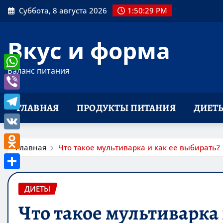
Перейти
Суббота, 8 августа 2026
1:50:30 PM
к
содержимому
Вкус и форма
Баланс питания
WhatsApp
Viber
ГЛАВНАЯ
ПРОДУКТЫ ПИТАНИЯ
ДИЕТ
Telegram
VK
Главная
Что такое мультиварка и как ее выбирать?
Odnoklassniki
Отправить
ДИЕТЫ
Что такое мультиварка 