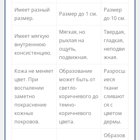
Имеет разный
Размер
Размер до 1 см.
размер.
до 10 см.
Мягкая, но
Твердая,
Имеет мягкую
рыхлая на
гладкая,
внутреннюю
ощупь,
неподви
консистенцию.
подвижная.
жная.
Кожа не меняет
Образование
Разросш
цвет. При
может быть от
иеся
воспалении
светло-
ткани
заметно
коричневого до
сливают
покраснение
темно-
ся с
кожных
коричневого
цветом
покровов.
цвета.
дермы.
Образов