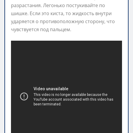
разрастания. Легонько постукивайте по
шишке. Если это киста, то жидкость внутри
ударяется о противоположную сторону, что
чувствуется под пальцем.