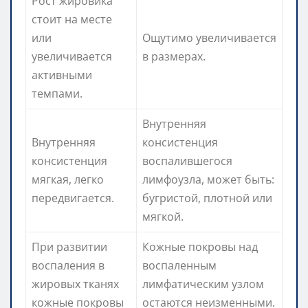
Рост жировика
стоит на месте
или
Ощутимо увеличивается
увеличивается
в размерах.
активными
темпами.
Внутренняя
Внутренняя
консистенция
консистенция
воспалившегося
мягкая, легко
лимфоузла, может быть:
передвигается.
бугристой, плотной или
мягкой.
При развитии
Кожные покровы над
воспаления в
воспаленным
жировых тканях
лимфатическим узлом
кожные покровы
остаются неизменными.