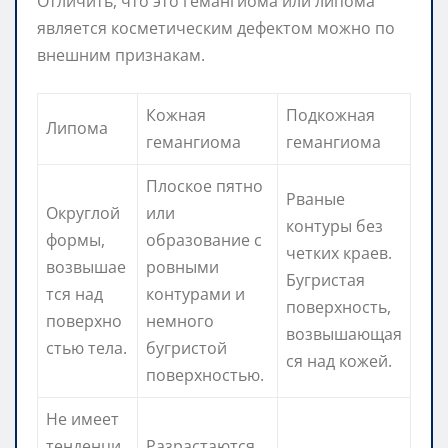
Отличить, что это гемангиома или липома
является косметическим дефектом можно по
внешним признакам.
Кожная
Подкожная
Липома
гемангиома
гемангиома
Плоское пятно
Рваные
Округлой
или
контуры без
формы,
образование с
четких краев.
возвышае
ровными
Бугристая
тся над
контурами и
поверхность,
поверхно
немного
возвышающая
стью тела.
бугристой
ся над кожей.
поверхностью.
Не имеет
тенденци
Разрастаются