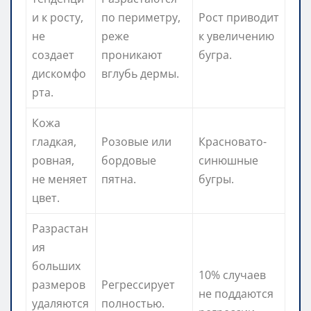
и к росту,
по периметру,
Рост приводит
не
реже
к увеличению
создает
проникают
бугра.
дискомфо
вглубь дермы.
рта.
Кожа
гладкая,
Розовые или
Красновато-
ровная,
бордовые
синюшные
не меняет
пятна.
бугры.
цвет.
Разрастан
ия
больших
10% случаев
размеров
Регрессирует
не поддаются
удаляются
полностью.