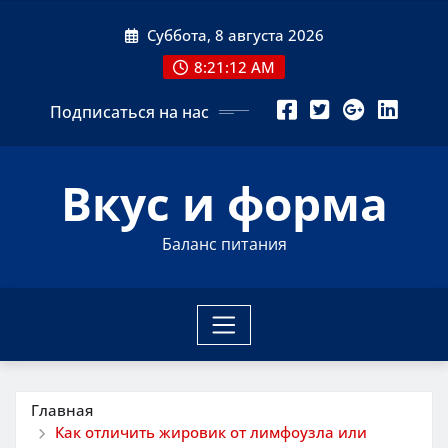
Перейти
Суббота, 8 августа 2026
к
содержимому
8:21:13 AM
Подписаться на нас
Вкус и форма
Баланс питания
Главная
Как отличить жировик от лимфоузла или