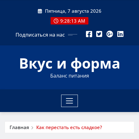
Перейти
Пятница, 7 августа 2026
к
содержимому
9:28:15 AM
Подписаться на нас
Вкус и форма
Баланс питания
Главная
Как перестать есть сладкое?