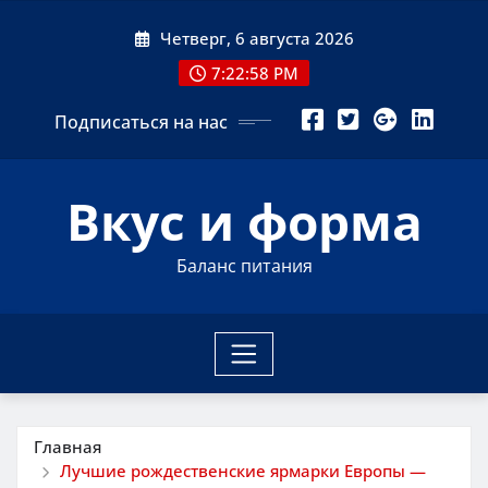
Перейти
Четверг, 6 августа 2026
к
содержимому
7:22:59 PM
Подписаться на нас
Вкус и форма
Баланс питания
Главная
Лучшие рождественские ярмарки Европы —