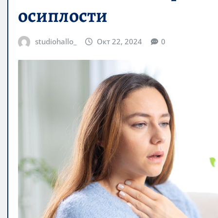
осиплости
studiohallo_
Окт 22, 2024
0