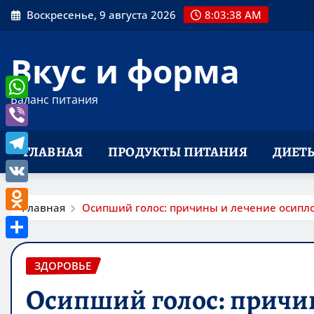
Перейти
Воскресенье, 9 августа 2026
8:03:39 AM
к
содержимому
Вкус и форма
Баланс питания
WhatsApp
Viber
ГЛАВНАЯ
ПРОДУКТЫ ПИТАНИЯ
ДИЕТ
Telegram
VK
Главная
Осипший голос: причины и лечение осипл
Odnoklassniki
Отправить
ЗДОРОВЬЕ
Осипший голос: причи