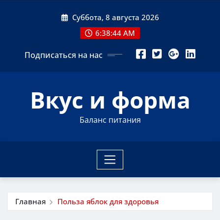
Перейти
Суббота, 8 августа 2026
к
содержимому
6:38:46 AM
Подписаться на нас
Вкус и форма
Баланс питания
Главная
Польза яблок для здоровья