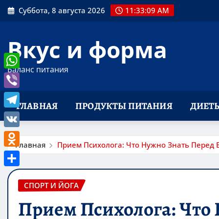
Перейти
Суббота, 8 августа 2026
11:33:10 AM
к
содержимому
Вкус и форма
Баланс питания
WhatsApp
Viber
ГЛАВНАЯ
ПРОДУКТЫ ПИТАНИЯ
ДИЕТ
Telegram
VK
Главная
Прием Психолога: Что Нужно Знать Перед 
Odnoklassniki
Отправить
СПОРТ И ЙОГА
Прием Психолога: Что