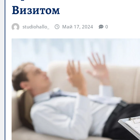
Визитом
studiohallo_
Май 17, 2024
0