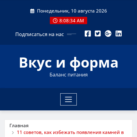
Перейти
Понедельник, 10 августа 2026
к
содержимому
8:08:35 AM
Подписаться на нас
Вкус и форма
Баланс питания
Главная
11 советов, как избежать появления камней в