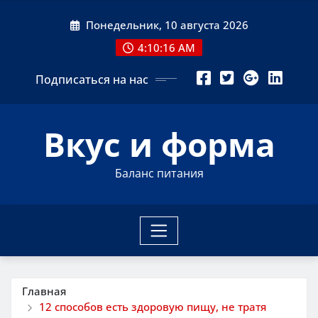
Перейти
Понедельник, 10 августа 2026
к
содержимому
4:10:18 AM
Подписаться на нас
Вкус и форма
Баланс питания
Главная
12 способов есть здоровую пищу, не тратя