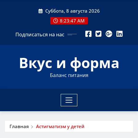
Перейти
Суббота, 8 августа 2026
к
содержимому
8:23:48 AM
Подписаться на нас
Вкус и форма
Баланс питания
Главная
Астигматизм у детей