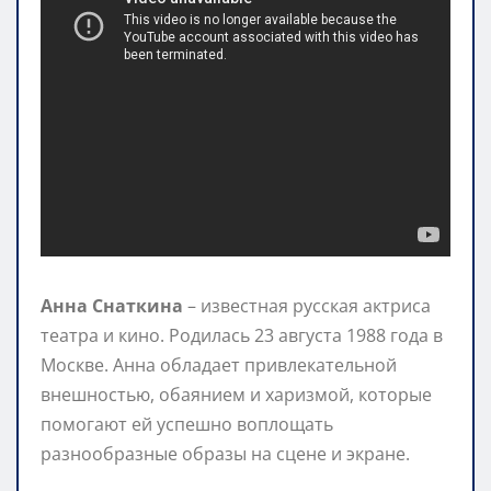
Анна Снаткина
– известная русская актриса
театра и кино. Родилась 23 августа 1988 года в
Москве. Анна обладает привлекательной
внешностью, обаянием и харизмой, которые
помогают ей успешно воплощать
разнообразные образы на сцене и экране.