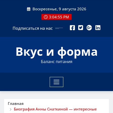
Перейти
Воскресенье, 9 августа 2026
к
содержимому
3:04:56 PM
Подписаться на нас
Вкус и форма
Баланс питания
Главная
Биография Анны Снаткиной — интересные