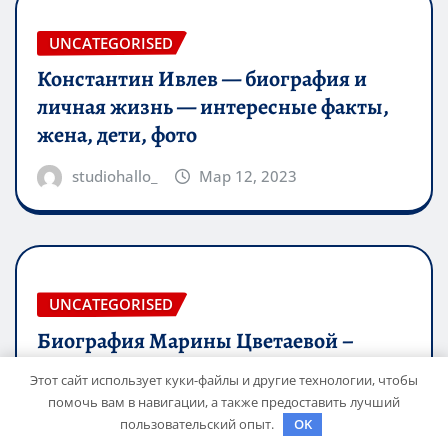
UNCATEGORISED
Константин Ивлев — биография и
личная жизнь — интересные факты,
жена, дети, фото
studiohallo_
Мар 12, 2023
UNCATEGORISED
Биография Марины Цветаевой –
краткий анализ и обзор жизни и
Этот сайт использует куки-файлы и другие технологии, чтобы
творчества великой русской поэтессы
помочь вам в навигации, а также предоставить лучший
пользовательский опыт.
OK
studiohallo_
Мар 12, 2023