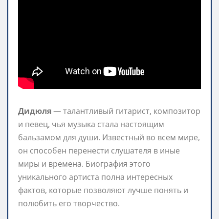
Дидюля
— талантливый гитарист, композитор
и певец, чья музыка стала настоящим
бальзамом для души. Известный во всем мире,
он способен перенести слушателя в иные
миры и времена. Биография этого
уникального артиста полна интересных
фактов, которые позволяют лучше понять и
полюбить его творчество.