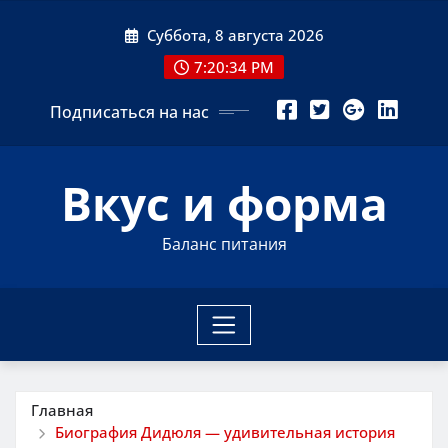
Перейти
Суббота, 8 августа 2026
к
содержимому
7:20:35 PM
Подписаться на нас
Вкус и форма
Баланс питания
Главная
Биография Дидюля — удивительная история