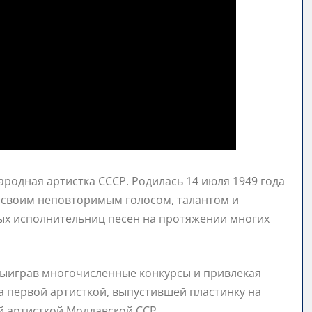
ародная артистка СССР. Родилась 14 июля 1949 года
ь своим неповторимым голосом, талантом и
ных исполнительниц песен на протяжении многих
 выиграв многочисленные конкурсы и привлекая
 первой артисткой, выпустившей пластинку на
ой артисткой Молдавской ССР.