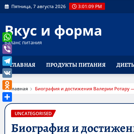
Перейти
Пятница, 7 августа 2026
3:01:10 PM
к
содержимому
Вкус и форма
Баланс питания
WhatsApp
Viber
ГЛАВНАЯ
ПРОДУКТЫ ПИТАНИЯ
ДИЕТ
Telegram
VK
Главная
Биография и достижения Валерии Ротару —
Odnoklassniki
Отправить
UNCATEGORISED
Биография и достижени