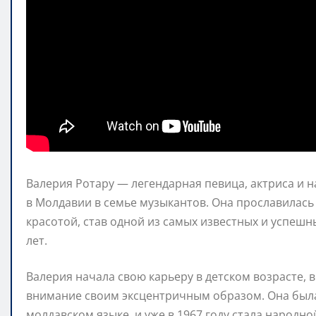
Валерия Ротару — легендарная певица, актриса и н
в Молдавии в семье музыкантов. Она прославилас
красотой, став одной из самых известных и успеш
лет.
Валерия начала свою карьеру в детском возрасте,
внимание своим эксцентричным образом. Она была
молдавском языке, и уже в 1967 году стала народн