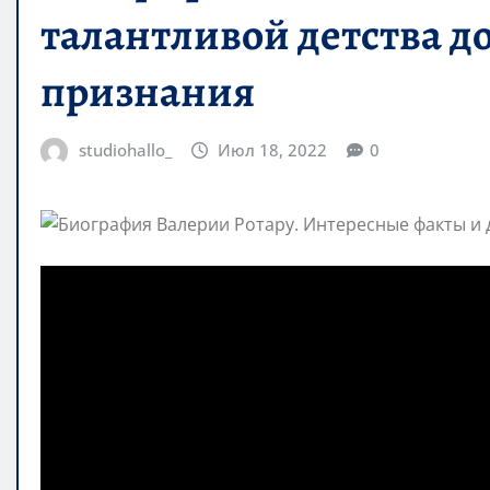
талантливой детства 
признания
studiohallo_
Июл 18, 2022
0