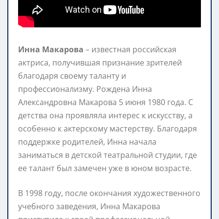
Инна Макарова
– известная российская
актриса, получившая признание зрителей
благодаря своему таланту и
профессионализму. Рождена Инна
Александровна Макарова 5 июня 1980 года. С
детства она проявляла интерес к искусству, а
особенно к актерскому мастерству. Благодаря
поддержке родителей, Инна начала
заниматься в детской театральной студии, где
ее талант был замечен уже в юном возрасте.
В 1998 году, после окончания художественного
учебного заведения, Инна Макарова