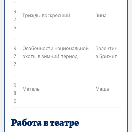
1
9
Трижды воскресший
Зина
7
5
1
9
Особенности национальной
Валентин
7
охоты в зимний период
а Брижит
7
1
9
Метель
Маша
8
0
Работа в театре