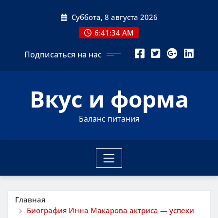
Перейти
Суббота, 8 августа 2026
к
содержимому
6:41:35 AM
Подписаться на нас
Вкус и форма
Баланс питания
Главная
Биография Инна Макарова актриса — успехи