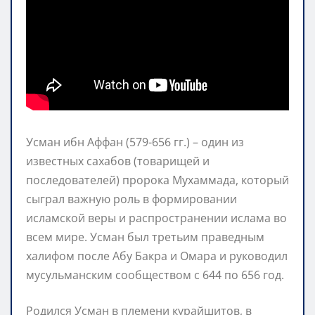
Усман ибн Аффан (579-656 гг.) – один из
известных сахабов (товарищей и
последователей) пророка Мухаммада, который
сыграл важную роль в формировании
исламской веры и распространении ислама во
всем мире. Усман был третьим праведным
халифом после Абу Бакра и Омара и руководил
мусульманским сообществом с 644 по 656 год.
Родился Усман в племени курайшитов, в