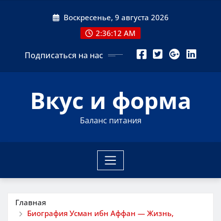
Перейти
Воскресенье, 9 августа 2026
к
содержимому
2:36:13 AM
Подписаться на нас
Вкус и форма
Баланс питания
Главная
Биография Усман ибн Аффан — Жизнь,