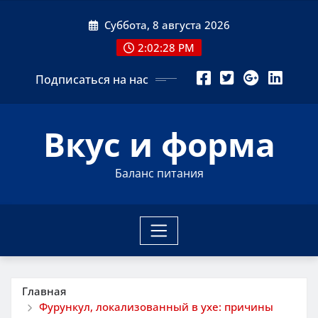
Перейти
Суббота, 8 августа 2026
к
содержимому
2:02:29 PM
Подписаться на нас
Вкус и форма
Баланс питания
Главная
Фурункул, локализованный в ухе: причины