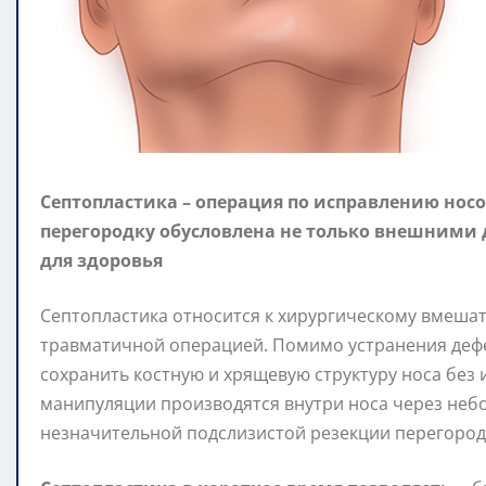
Септопластика – операция по исправлению нос
перегородку обусловлена не только внешними
для здоровья
Cептопластика относится к хирургическому вмешат
травматичной операцией. Помимо устранения дефе
сохранить костную и хрящевую структуру носа без
манипуляции производятся внутри носа через неб
незначительной подслизистой резекции перегородк