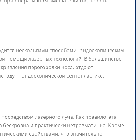
о при оперативном вмешательстве, то есть
одится несколькими способами: эндоскопическим
при помощи лазерных технологий. В большинстве
скривления перегородки носа, отдают
етоду — эндоскопической септопластике.
посредством лазерного луча. Как правило, эта
а бескровна и практически нетравматична. Кроме
птическими свойствами, что значительно