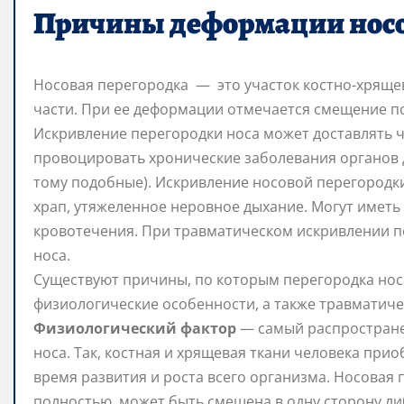
Причины деформации носо
Носовая перегородка — это участок костно-хряще
части. При ее деформации отмечается смещение п
Искривление перегородки носа может доставлять 
провоцировать хронические заболевания органов д
тому подобные). Искривление носовой перегородк
храп, утяжеленное неровное дыхание. Могут име
кровотечения. При травматическом искривлении 
носа.
Существуют причины, по которым перегородка нос
физиологические особенности, а также травматич
Физиологический фактор
— самый распростране
носа. Так, костная и хрящевая ткани человека при
время развития и роста всего организма. Носовая 
полностью, может быть смещена в одну сторону ли