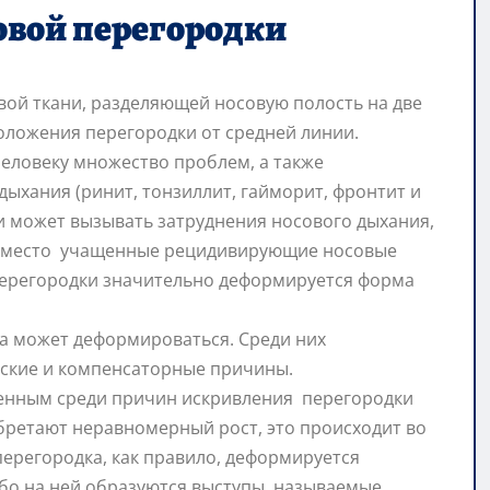
вой перегородки
вой ткани, разделяющей носовую полость на две
оложения перегородки от средней линии.
человеку множество проблем, а также
ыхания (ринит, тонзиллит, гайморит, фронтит и
и может вызывать затруднения носового дыхания,
ть место учащенные рецидивирующие носовые
перегородки значительно деформируется форма
а может деформироваться. Среди них
еские и компенсаторные причины.
нным среди причин искривления перегородки
обретают неравномерный рост, это происходит во
перегородка, как правило, деформируется
бо на ней образуются выступы, называемые