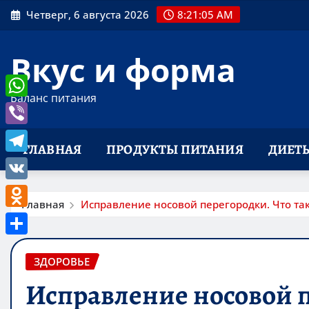
Перейти
Четверг, 6 августа 2026
8:21:07 AM
к
содержимому
Вкус и форма
Баланс питания
WhatsApp
Viber
ГЛАВНАЯ
ПРОДУКТЫ ПИТАНИЯ
ДИЕТ
Telegram
VK
Главная
Исправление носовой перегородки. Что та
Odnoklassniki
Отправить
ЗДОРОВЬЕ
Исправление носовой п