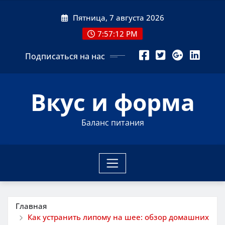
Перейти
Пятница, 7 августа 2026
к
содержимому
7:57:13 PM
Подписаться на нас
Вкус и форма
Баланс питания
Главная
Как устранить липому на шее: обзор домашних