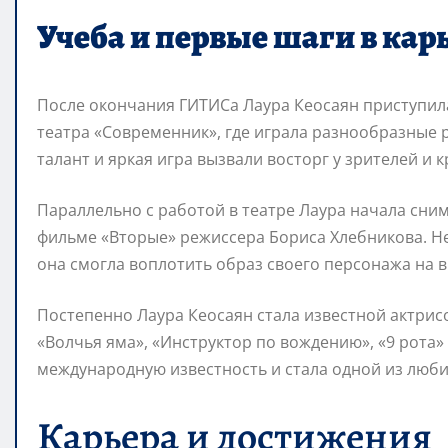
Учеба и первые шаги в кар
После окончания ГИТИСа Лаура Кеосаян приступила
театра «Современник», где играла разнообразные р
талант и яркая игра вызвали восторг у зрителей и к
Параллельно с работой в театре Лаура начала сним
фильме «Вторые» режиссера Бориса Хлебникова. Не
она смогла воплотить образ своего персонажа на 
Постепенно Лаура Кеосаян стала известной актрисой
«Волчья яма», «Инструктор по вождению», «9 рота»
международную известность и стала одной из люби
Карьера и достижения