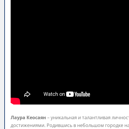
Лаура Кеосаян
– уникальная и талантливая личнос
достижениями. Родившись в небольшом городке на