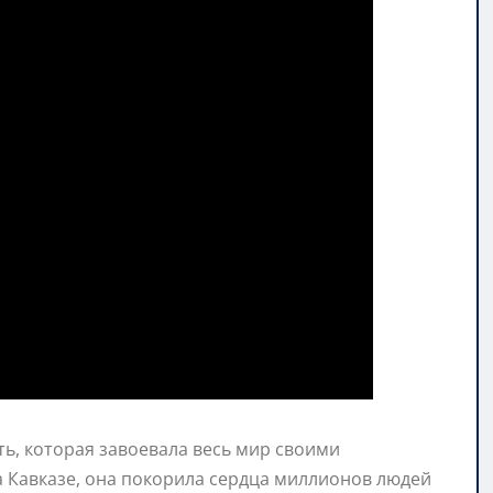
ть, которая завоевала весь мир своими
 Кавказе, она покорила сердца миллионов людей