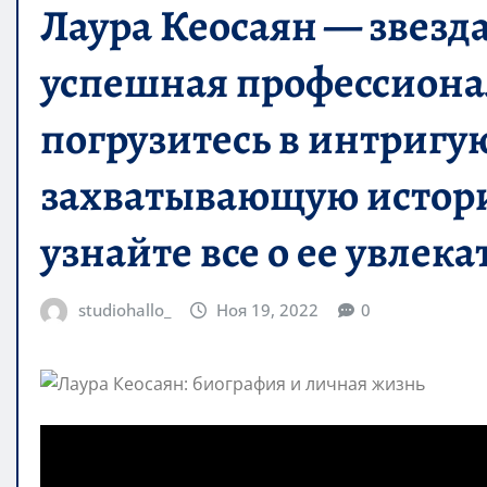
Лаура Кеосаян — звезд
успешная профессиона
погрузитесь в интриг
захватывающую истори
узнайте все о ее увлек
studiohallo_
Ноя 19, 2022
0