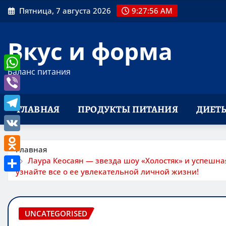
Перейти
Пятница, 7 августа 2026
9:27:57 AM
к
содержимому
Вкус и форма
Баланс питания
WhatsApp
Viber
ГЛАВНАЯ
ПРОДУКТЫ ПИТАНИЯ
ДИЕТ
Telegram
VK
Главная
Odnoklassniki
Лаура Кеосаян — звезда шоу «Холостяк» и успешн
узнайте все о ее увлекательной личной жизни!
Отправить
UNCATEGORISED