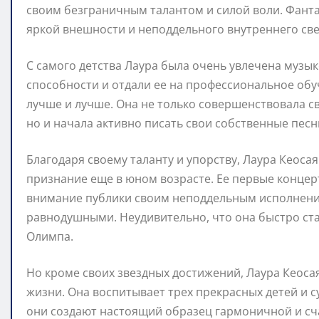
своим безграничным талантом и силой воли. Фанта
яркой внешности и неподдельного внутреннего све
С самого детства Лаура была очень увлечена музы
способности и отдали ее на профессиональное обу
лучше и лучше. Она не только совершенствовала св
но и начала активно писать свои собственные песн
Благодаря своему таланту и упорству, Лаура Кеоса
признание еще в юном возрасте. Ее первые конце
внимание публики своим неподдельным исполнение
равнодушными. Неудивительно, что она быстро ста
Олимпа.
Но кроме своих звездных достижений, Лаура Кеоса
жизни. Она воспитывает трех прекрасных детей и с
они создают настоящий образец гармоничной и сч