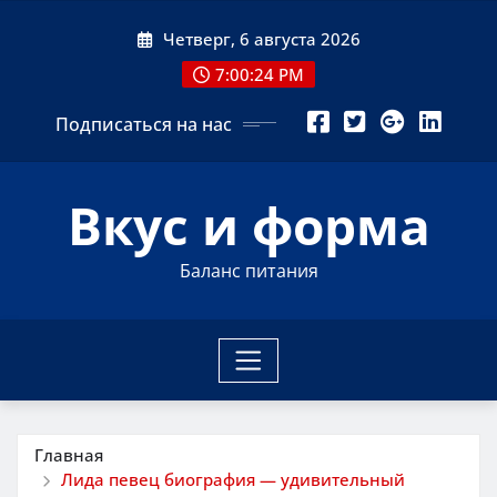
Перейти
Четверг, 6 августа 2026
к
содержимому
7:00:25 PM
Подписаться на нас
Вкус и форма
Баланс питания
Главная
Лида певец биография — удивительный