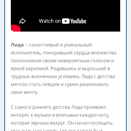
Лида
– талантливый и уникальный
исполнитель, покоривший сердца множества
поклонников своим невероятным голосом и
яркой харизмой. Родившись и выросший в
трудных жизненных условиях, Лида с детства
мечтал стать певцом и сумел реализовать
свою мечту.
С самого раннего детства Лида проявлял
интерес к музыке и впитывал каждую ноту,
которая звучала вокруг. Он начал посещать
музыкальную школу, где его талант был