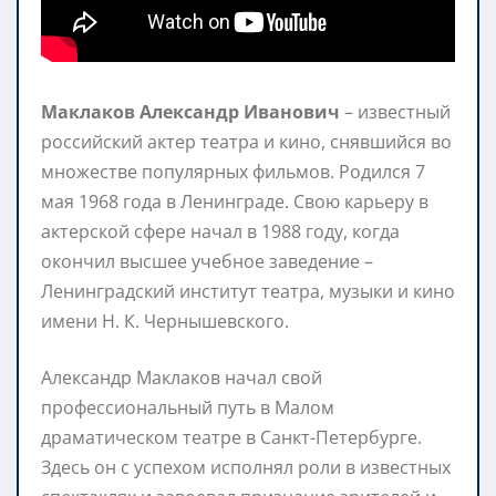
Маклаков Александр Иванович
– известный
российский актер театра и кино, снявшийся во
множестве популярных фильмов. Родился 7
мая 1968 года в Ленинграде. Свою карьеру в
актерской сфере начал в 1988 году, когда
окончил высшее учебное заведение –
Ленинградский институт театра, музыки и кино
имени Н. К. Чернышевского.
Александр Маклаков начал свой
профессиональный путь в Малом
драматическом театре в Санкт-Петербурге.
Здесь он с успехом исполнял роли в известных