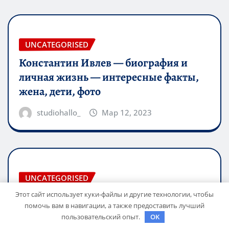
UNCATEGORISED
Константин Ивлев — биография и
личная жизнь — интересные факты,
жена, дети, фото
studiohallo_
Мар 12, 2023
UNCATEGORISED
Биография Марины Цветаевой –
Этот сайт использует куки-файлы и другие технологии, чтобы
помочь вам в навигации, а также предоставить лучший
краткий анализ и обзор жизни и
пользовательский опыт.
OK
творчества великой русской поэтессы