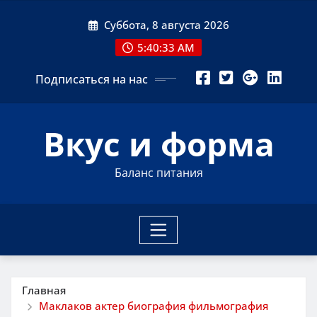
Перейти
Суббота, 8 августа 2026
к
содержимому
5:40:34 AM
Подписаться на нас
Вкус и форма
Баланс питания
Главная
Маклаков актер биография фильмография