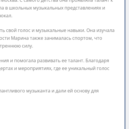
Москва. С самого детства она проявляла талант к
ала в школьных музыкальных представлениях и
вокал.
ь свой голос и музыкальные навыки. Она изучала
ности Марина также занималась спортом, что
утреннюю силу.
ния и помогала развивать ее талант. Благодаря
ертах и мероприятиях, где ее уникальный голос
антливого музыканта и дали ей основу для