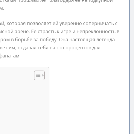
стками прошлых лет благодаря ее неподкупной
м.
й, которая позволяет ей уверенно соперничать с
ой арене. Ее страсть к игре и непреклонность в
ом в борьбе за победу. Она настоящая легенда
вет им, отдавая себя на сто процентов для
фанатам.