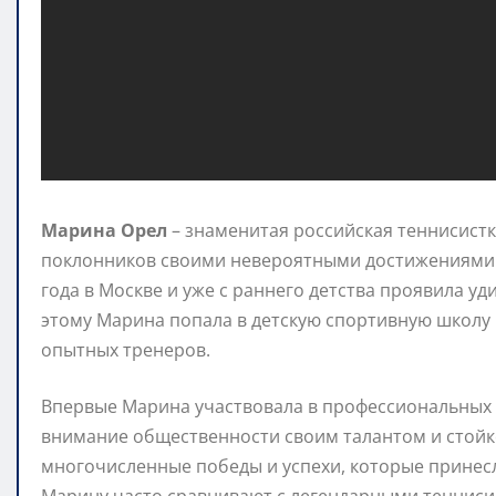
Марина Орел
– знаменитая российская теннисистк
поклонников своими невероятными достижениями и
года в Москве и уже с раннего детства проявила у
этому Марина попала в детскую спортивную школу 
опытных тренеров.
Впервые Марина участвовала в профессиональных с
внимание общественности своим талантом и стойк
многочисленные победы и успехи, которые принесл