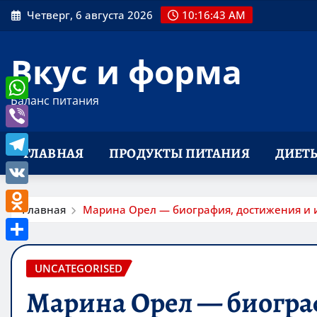
Перейти
Четверг, 6 августа 2026
10:16:43 AM
к
содержимому
Вкус и форма
Баланс питания
WhatsApp
Viber
ГЛАВНАЯ
ПРОДУКТЫ ПИТАНИЯ
ДИЕТ
Telegram
VK
Главная
Марина Орел — биография, достижения и 
Odnoklassniki
Отправить
UNCATEGORISED
Марина Орел — биогра