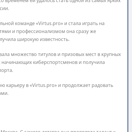
Со временем ей удалось стать одной из самых ярких
сии.
ьной команде «Virtus.pro» и стала играть на
тями и профессионализмом она сразу же
лучила широкую известность.
ала множество титулов и призовых мест в крупных
их начинающих киберспортсменов и получила
порта.
 карьеру в «Virtus.pro» и продолжает радовать
ами.