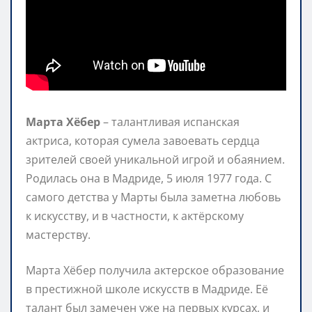
Марта Хёбер
– талантливая испанская
актриса, которая сумела завоевать сердца
зрителей своей уникальной игрой и обаянием.
Родилась она в Мадриде, 5 июля 1977 года. С
самого детства у Марты была заметна любовь
к искусству, и в частности, к актёрскому
мастерству.
Марта Хёбер получила актерское образование
в престижной школе искусств в Мадриде. Её
талант был замечен уже на первых курсах, и