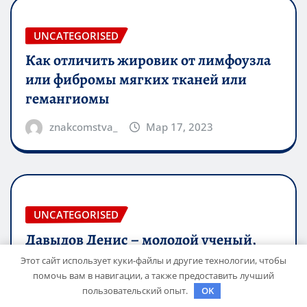
UNCATEGORISED
Как отличить жировик от лимфоузла
или фибромы мягких тканей или
гемангиомы
znakcomstva_
Мар 17, 2023
UNCATEGORISED
Давыдов Денис – молодой ученый,
чей вклад исследованиями в области
Этот сайт использует куки-файлы и другие технологии, чтобы
науки о материалах превзошел
помочь вам в навигации, а также предоставить лучший
пользовательский опыт.
OK
ожидания, открывая новые