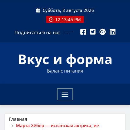
Перейти
Суббота, 8 августа 2026
к
содержимому
12:13:46 PM
Подписаться на нас
Вкус и форма
Баланс питания
Главная
Марта Хёбер — испанская актриса, ее