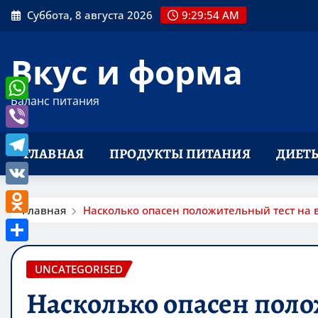
Перейти
Суббота, 8 августа 2026
9:29:55 AM
к
содержимому
Вкус и форма
Баланс питания
WhatsApp
Viber
ГЛАВНАЯ
ПРОДУКТЫ ПИТАНИЯ
ДИЕТ
Telegram
VK
Главная
Насколько опасен положительный тест на 
Odnoklassniki
Отправить
UNCATEGORISED
Насколько опасен поло