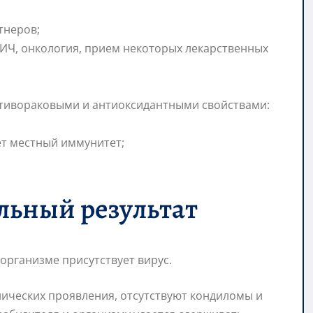
тнеров;
ИЧ, онкология, прием некоторых лекарственных
тивораковыми и антиоксидантными свойствами:
т местный иммунитет;
льный результат
 организме присутствует вирус.
нических проявления, отсутствуют кондиломы и