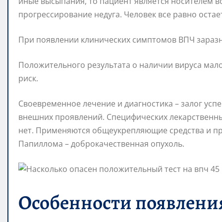
иные высыпания, то пациент является носителем в
прогрессирование недуга. Человек все равно остае
При появлении клинических симптомов ВПЧ заразно
Положительного результата о наличии вируса мал
риск.
Своевременное лечение и диагностика – залог усп
внешних проявлений. Специфических лекарственных
нет. Применяются общеукрепляющие средства и п
Папиллома – доброкачественная опухоль.
Особенности появлени