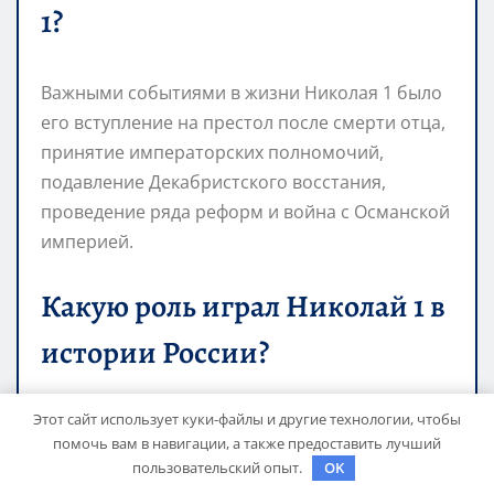
1?
Важными событиями в жизни Николая 1 было
его вступление на престол после смерти отца,
принятие императорских полномочий,
подавление Декабристского восстания,
проведение ряда реформ и война с Османской
империей.
Какую роль играл Николай 1 в
истории России?
Этот сайт использует куки-файлы и другие технологии, чтобы
Николай 1 играл важную роль в истории
помочь вам в навигации, а также предоставить лучший
России — он был одним из самых
пользовательский опыт.
OK
долгоживущих российских монархов,