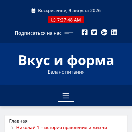
Перейти
Воскресенье, 9 августа 2026
к
содержимому
7:27:49 AM
Подписаться на нас
Вкус и форма
Баланс питания
Главная
Николай 1 – история правления и жизни