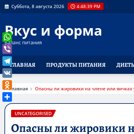
Перейти
Суббота, 8 августа 2026
4:48:40 PM
к
содержимому
Вкус и форма
Баланс питания
WhatsApp
Viber
ГЛАВНАЯ
ПРОДУКТЫ ПИТАНИЯ
ДИЕТ
Telegram
VK
Главная
Опасны ли жировики на члене или яичках 
Odnoklassniki
Отправить
UNCATEGORISED
Опасны ли жировики на