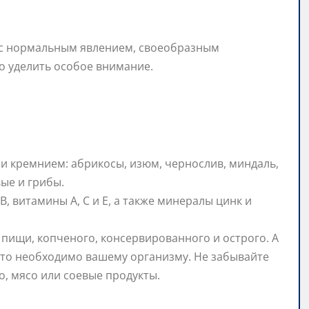
ос нормальным явлением, своеобразным
о уделить особое внимание.
и кремнием: абрикосы, изюм, чернослив, миндаль,
вые и грибы.
 витамины А, С и Е, а также минералы цинк и
 пищи, копченого, консервированного и острого. А
 что необходимо вашему организму. Не забывайте
, мясо или соевые продукты.