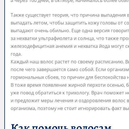
а через 100 дней, в октябре, начиналось более об
Также существует теория, что причина выпадения в
выпадать летом, чтобы защитить кожу головы от со
выпадают очень обильно. Еще одна версия говорит 
за нехватки ультрафиолета и солнца, что также пр
железодефицитная анемия и нехватка йода могут с
года.
Каждый наш волос растет по своему расписанию. В
после чего завершается само собой. Если организм
гормональных сбоев, то причин для беспокойства н
В тоже время появление жирной перхоти осенью, 
уже повод обратиться к трихологу. Врач поможет н
и предложит меры лечения и оздоровления волос 
организма, поэтому не стоит игнорировать факт в
Как помочь волосам