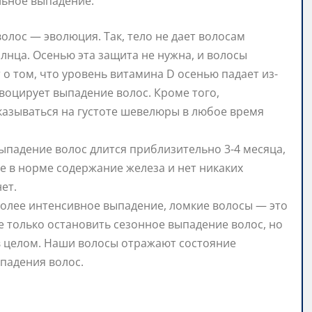
ильное выпадение.
олос — эволюция. Так, тело не дает волосам
лнца. Осенью эта защита не нужна, и волосы
о том, что уровень витамина D осенью падает из-
овоцирует выпадение волос. Кроме того,
казываться на густоте шевелюры в любое время
ыпадение волос длится приблизительно 3-4 месяца,
е в норме содержание железа и нет никаких
ет.
более интенсивное выпадение, ломкие волосы — это
е только остановить сезонное выпадение волос, но
в целом. Наши волосы отражают состояние
ыпадения волос.