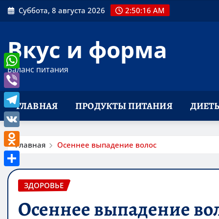
Перейти
Суббота, 8 августа 2026
2:50:17 AM
к
содержимому
Вкус и форма
Баланс питания
WhatsApp
Viber
ГЛАВНАЯ
ПРОДУКТЫ ПИТАНИЯ
ДИЕТ
Telegram
VK
Главная
Осеннее выпадение волос
Odnoklassniki
Отправить
ЗДОРОВЬЕ
Осеннее выпадение во