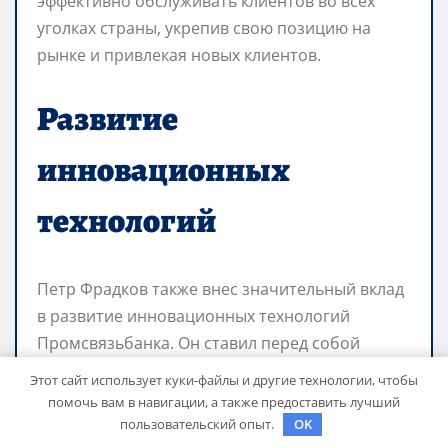
эффективно обслуживать клиентов во всех
уголках страны, укрепив свою позицию на
рынке и привлекая новых клиентов.
Развитие
инновационных
технологий
Петр Фрадков также внес значительный вклад
в развитие инновационных технологий
Промсвязьбанка. Он ставил перед собой
задачу ориентироваться на современные
Этот сайт использует куки-файлы и другие технологии, чтобы
требования цифровой эры и предоставлять
помочь вам в навигации, а также предоставить лучший
клиентам удобные сервисы. Благодаря его
пользовательский опыт.
OK