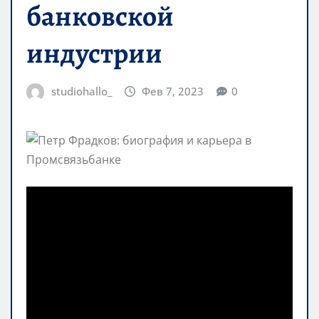
банковской
индустрии
studiohallo_
Фев 7, 2023
0