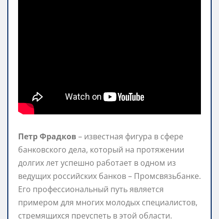
Петр Фрадков
– известная фигура в сфере
банковского дела, который на протяжении
долгих лет успешно работает в одном из
ведущих российских банков – Промсвязьбанке.
Его профессиональный путь является
примером для многих молодых специалистов,
стремящихся преуспеть в этой области.