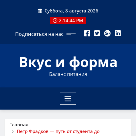
Перейти
Суббота, 8 августа 2026
к
содержимому
2:14:45 PM
Подписаться на нас
Вкус и форма
Баланс питания
Главная
Петр Фрадков — путь от студента до