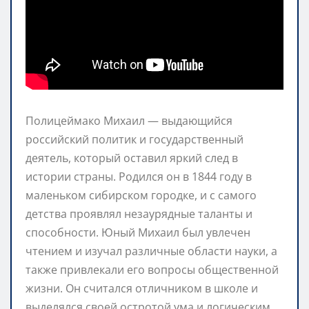
Полицеймако Михаил — выдающийся
российский политик и государственный
деятель, который оставил яркий след в
истории страны. Родился он в 1844 году в
маленьком сибирском городке, и с самого
детства проявлял незаурядные таланты и
способности. Юный Михаил был увлечен
чтением и изучал различные области науки, а
также привлекали его вопросы общественной
жизни. Он считался отличником в школе и
выделялся своей остротой ума и логическим