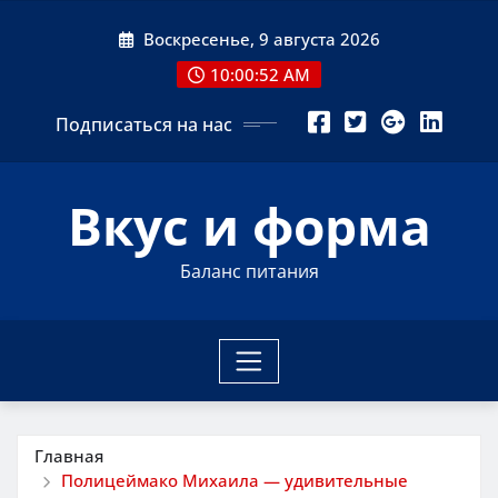
Перейти
Воскресенье, 9 августа 2026
к
содержимому
10:00:53 AM
Подписаться на нас
Вкус и форма
Баланс питания
Главная
Полицеймако Михаила — удивительные